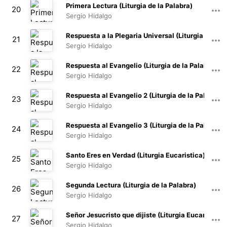
00:17
Primera Lectura (Liturgia de la Palabra)
20
Sergio Hidalgo
00:47
Respuesta a la Plegaria Universal (Liturgia de la 
21
Sergio Hidalgo
00:16
Respuesta al Evangelio (Liturgia de la Palabra)
22
Sergio Hidalgo
00:22
Respuesta al Evangelio 2 (Liturgia de la Palabra)
23
Sergio Hidalgo
00:20
Respuesta al Evangelio 3 (Liturgia de la Palabra)
24
Sergio Hidalgo
00:18
Santo Eres en Verdad (Liturgia Eucaristica)
25
Sergio Hidalgo
02:48
Segunda Lectura (Liturgia de la Palabra)
26
Sergio Hidalgo
00:51
Señor Jesucristo que dijiste (Liturgia Eucaristica)
27
Sergio Hidalgo