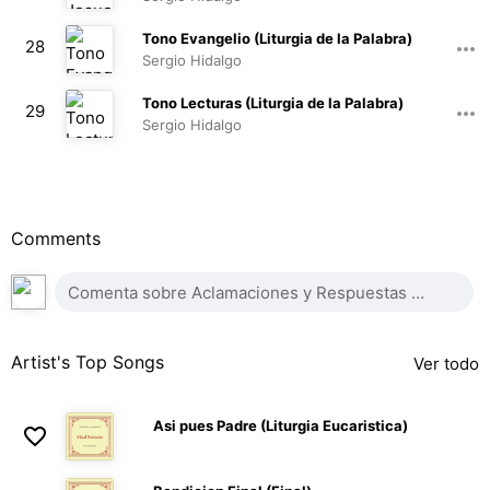
00:48
Tono Evangelio (Liturgia de la Palabra)
28
Sergio Hidalgo
00:56
Tono Lecturas (Liturgia de la Palabra)
29
Sergio Hidalgo
00:38
Comments
Artist's Top Songs
Ver todo
Asi pues Padre (Liturgia Eucaristica)