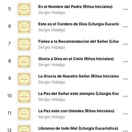
02:38
En el Nombre del Padre (Ritos Iniciales)
5
Sergio Hidalgo
00:24
Este es el Cordero de Dios (Liturgia Eucaristica)
6
Sergio Hidalgo
00:34
Fieles a la Recomendacion del Señor (Liturgia Euc
7
Sergio Hidalgo
00:19
Gloria a Dios en el Cielo (Ritos Iniciales)
8
Sergio Hidalgo
00:26
La Gracia de Nuestro Señor (Ritos Iniciales)
9
Sergio Hidalgo
00:23
La Paz del Señor este siempre (Liturgia Eucaristic
10
Sergio Hidalgo
00:27
La Paz este con Ustedes (Ritos Iniciales)
11
Sergio Hidalgo
00:17
Libranos de todo Mal (Liturgia Eucaristica)
12