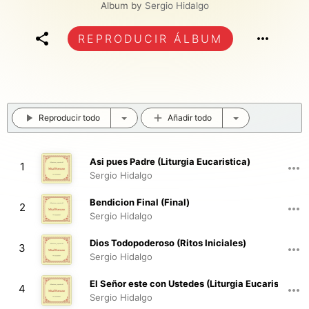
Album by
Sergio Hidalgo
REPRODUCIR ÁLBUM
Reproducir todo
Añadir todo
Asi pues Padre (Liturgia Eucaristica)
1
Sergio Hidalgo
02:07
Bendicion Final (Final)
2
Sergio Hidalgo
00:44
Dios Todopoderoso (Ritos Iniciales)
3
Sergio Hidalgo
00:32
El Señor este con Ustedes (Liturgia Eucaristica)
4
Sergio Hidalgo