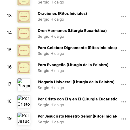
Sergio Hidalgo
01:07
Oraciones (Ritos Iniciales)
13
Sergio Hidalgo
01:10
Oren Hermanos (Liturgia Eucaristica)
14
Sergio Hidalgo
00:39
Para Celebrar Dignamente (Ritos Iniciales)
15
Sergio Hidalgo
00:17
Para Evangelio (Liturgia de la Palabra)
16
Sergio Hidalgo
00:27
Plegaria Universal (Liturgia de la Palabra)
17
Sergio Hidalgo
00:13
Por Cristo con El y en El (Liturgia Eucaristica)
18
Sergio Hidalgo
00:50
Por Jesucristo Nuestro Señor (Ritos Iniciales)
19
Sergio Hidalgo