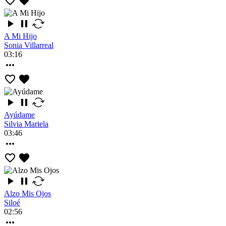
A Mi Hijo
Sonia Villarreal
03:16
Ayúdame
Silvia Mariela
03:46
Alzo Mis Ojos
Siloé
02:56