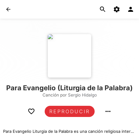
Para Evangelio (Liturgia de la Palabra)
Canción por
Sergio Hidalgo
REPRODUCIR
Para Evangelio Liturgia de la Palabra es una canción religiosa interpretada por este artista o banda católica. Tiene una duración de 27 segundos y es la número 1739 de nuestro catálogo. Esperamos sea de tu agrado. Bendiciones.