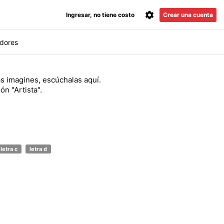
Ingresar, no tiene costo
Crear una cuenta
dores
as imagines, escúchalas aquí.
ón "Artista".
letra c
letra d