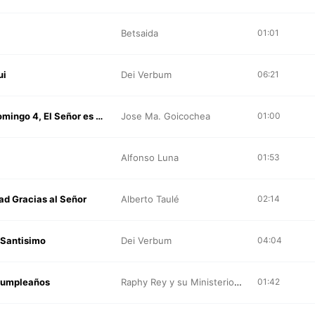
Betsaida
01:01
ui
Dei Verbum
06:21
Cuaresma Domingo 4, El Señor es Mi Pastor
Jose Ma. Goicochea
01:00
Alfonso Luna
01:53
ad Gracias al Señor
Alberto Taulé
02:14
 Santisimo
Dei Verbum
04:04
Cumpleaños
Raphy Rey y su Ministerio De Musica
01:42