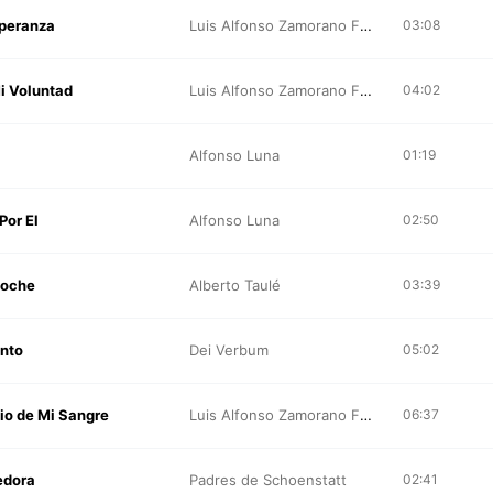
peranza
Luis Alfonso Zamorano Fmvd
03:08
i Voluntad
Luis Alfonso Zamorano Fmvd
04:02
Alfonso Luna
01:19
Por El
Alfonso Luna
02:50
Noche
Alberto Taulé
03:39
nto
Dei Verbum
05:02
cio de Mi Sangre
Luis Alfonso Zamorano Fmvd
06:37
edora
Padres de Schoenstatt
02:41