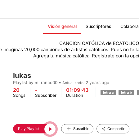
Visión general
Suscriptores
Colabora
CANCIÓN CATÓLICA de ECATOLICO
e imaginas 20,000 canciones de artistas católicos. Pues no te l
Agrega tu música católica. Regístrate con la opci
lukas
•
Playlist by
mlfranco00
2 years ago
Actualizado:
20
-
01:09:43
letra a
letra b
Songs
Subscriber
Duration
Play Playlist
Suscribir
Compartir