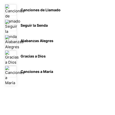
Canciones de Llamado
by
jlcontrerass
Seguir la Senda
by
jlcontrerass
Alabanzas Alegres
by
jlcontrerass
Gracias a Dios
by
jlcontrerass
Canciones a María
by
jlcontrerass