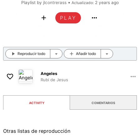
•
Playlist by
jlcontrerass
2 years ago
Actualizado:
PLAY
Reproducir todo
Añadir todo
Angeles
Rubi de Jesus
03:55
ACTIVITY
COMENTARIOS
Otras listas de reproducción