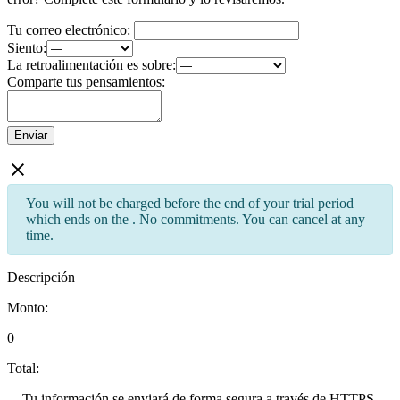
Tu correo electrónico:
Siento:
La retroalimentación es sobre:
Comparte tus pensamientos:
Enviar
You will not be charged before the end of your trial period
which ends on the
. No commitments. You can cancel at any
time.
Descripción
Monto:
0
Total:
Tu información se enviará de forma segura a través de HTTPS.