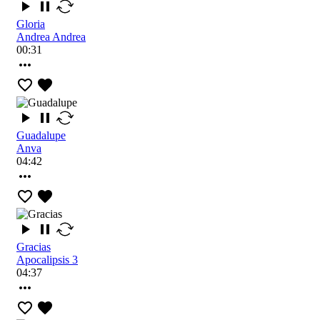
Gloria
Andrea Andrea
00:31
Guadalupe
Anva
04:42
Gracias
Apocalipsis 3
04:37