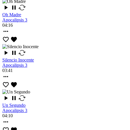
Oh Madre
Apocalipsis 3
04:16
Silencio Inocente
Apocalipsis 3
03:41
Un Segundo
Apocalipsis 3
04:10