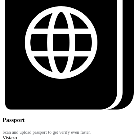
Passport
Scan and upload passport to get verify even faster.
Vistazo