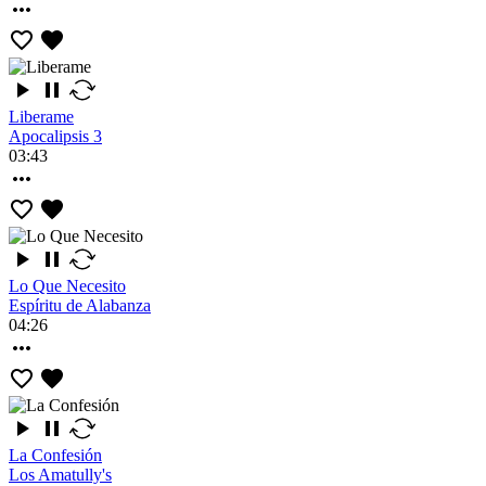
Liberame
Apocalipsis 3
03:43
Lo Que Necesito
Espíritu de Alabanza
04:26
La Confesión
Los Amatully's