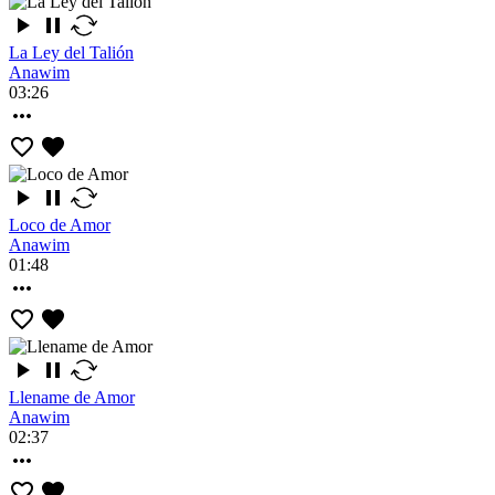
La Ley del Talión
Anawim
03:26
Loco de Amor
Anawim
01:48
Llename de Amor
Anawim
02:37