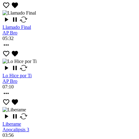
Llamado Final
AP Bro
05:32
Lo Hice por Ti
AP Bro
07:10
Liberame
Apocalipsis 3
03:56