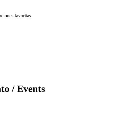
nciones favoritas
nto
/ Events