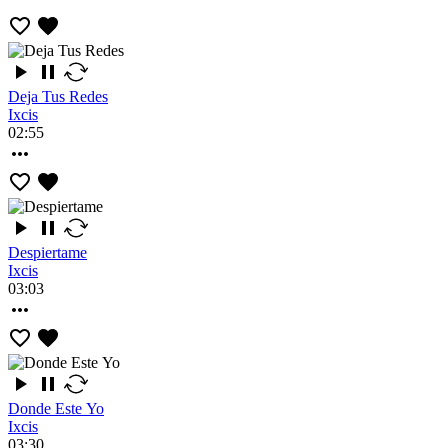
Deja Tus Redes
Ixcis
02:55
Despiertame
Ixcis
03:03
Donde Este Yo
Ixcis
03:30