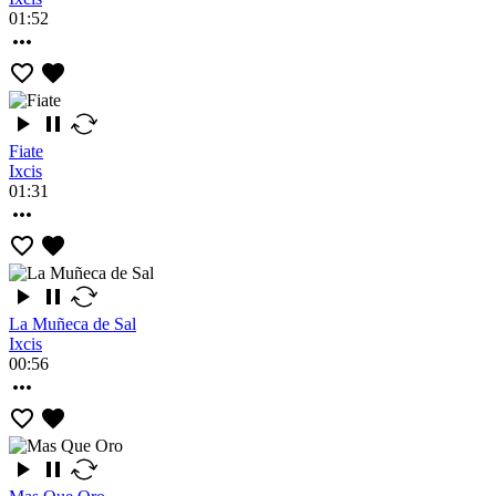
01:52
Fiate
Ixcis
01:31
La Muñeca de Sal
Ixcis
00:56