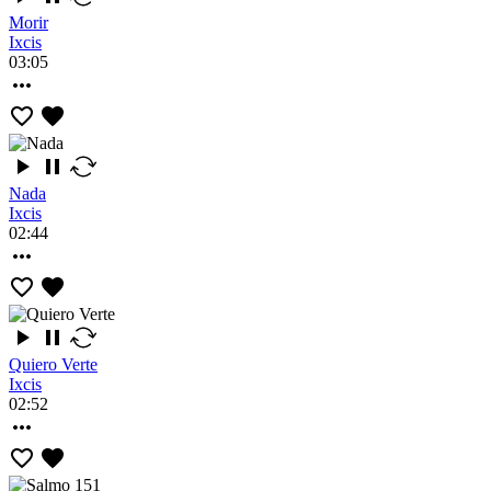
Morir
Ixcis
03:05
Nada
Ixcis
02:44
Quiero Verte
Ixcis
02:52