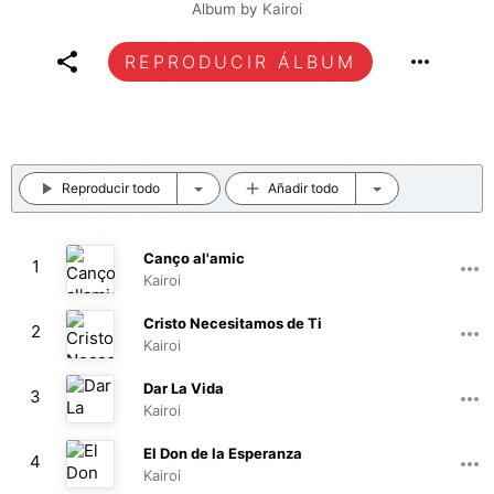
Album by
Kairoi
REPRODUCIR ÁLBUM
Reproducir todo
Añadir todo
Canço al'amic
1
Kairoi
01:47
Cristo Necesitamos de Ti
2
Kairoi
02:32
Dar La Vida
3
Kairoi
04:47
El Don de la Esperanza
4
Kairoi