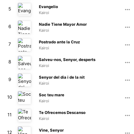
02:30
Evangelio
5
Kairoi
01:51
Nadie Tiene Mayor Amor
6
Kairoi
01:51
Postrado ante la Cruz
7
Kairoi
02:44
Salveu-nos, Senyor, desperts
8
Kairoi
01:49
Senyor del dia i de la nit
9
Kairoi
02:15
Soc teu mare
10
Kairoi
03:00
Te Ofrecemos Descanso
11
Kairoi
01:46
Vine, Senyor
12