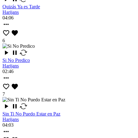
Quizás Ya es Tarde
Harijans
04:06
6
Si No Predico
Harijans
02:46
7
Sin Ti No Puedo Estar en Paz
Harijans
04:03