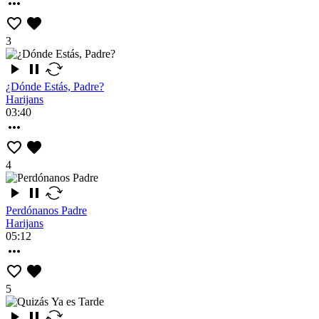
3
¿Dónde Estás, Padre?
Harijans
03:40
4
Perdónanos Padre
Harijans
05:12
5