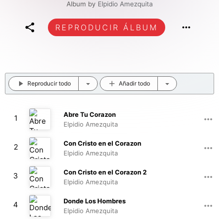
Album by
Elpidio Amezquita
REPRODUCIR ÁLBUM
Reproducir todo
Añadir todo
Abre Tu Corazon
1
Elpidio Amezquita
03:47
Con Cristo en el Corazon
2
Elpidio Amezquita
05:14
Con Cristo en el Corazon 2
3
Elpidio Amezquita
03:49
Donde Los Hombres
4
Elpidio Amezquita