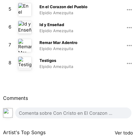
05:04
En el Corazon del Pueblo
5
Elpidio Amezquita
03:24
Id y Enseñad
6
Elpidio Amezquita
05:31
Remar Mar Adentro
7
Elpidio Amezquita
04:40
Testigos
8
Elpidio Amezquita
03:22
Comments
Artist's Top Songs
Ver todo