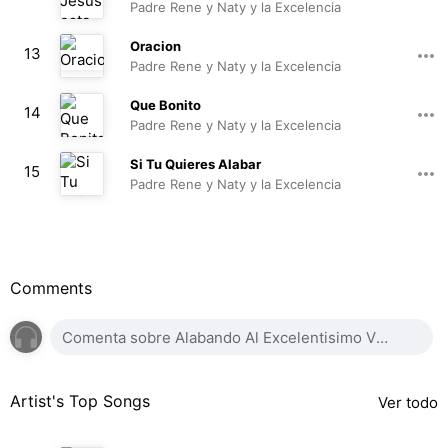
Padre Rene y Naty y la Excelencia
07:46
Oracion
13
Padre Rene y Naty y la Excelencia
02:50
Que Bonito
14
Padre Rene y Naty y la Excelencia
06:18
Si Tu Quieres Alabar
15
Padre Rene y Naty y la Excelencia
04:30
Comments
Artist's Top Songs
Ver todo