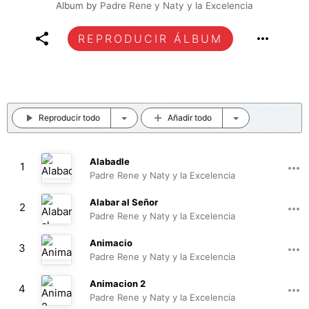
Album by
Padre Rene y Naty y la Excelencia
REPRODUCIR ÁLBUM
Reproducir todo
Añadir todo
Alabadle
1
Padre Rene y Naty y la Excelencia
03:52
Alabar al Señor
2
Padre Rene y Naty y la Excelencia
05:35
Animacio
3
Padre Rene y Naty y la Excelencia
00:29
Animacion 2
4
Padre Rene y Naty y la Excelencia