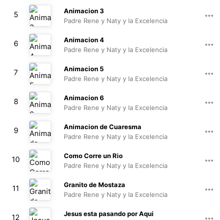
00:37
Animacion 3
5
Padre Rene y Naty y la Excelencia
00:25
Animacion 4
6
Padre Rene y Naty y la Excelencia
00:11
Animacion 5
7
Padre Rene y Naty y la Excelencia
00:24
Animacion 6
8
Padre Rene y Naty y la Excelencia
00:21
Animacion de Cuaresma
9
Padre Rene y Naty y la Excelencia
03:52
Como Corre un Rio
10
Padre Rene y Naty y la Excelencia
05:43
Granito de Mostaza
11
Padre Rene y Naty y la Excelencia
07:45
Jesus esta pasando por Aqui
12