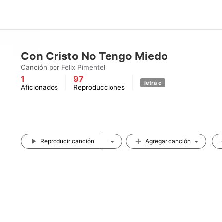
Con Cristo No Tengo Miedo
Canción por
Felix Pimentel
1
97
letra c
Aficionados
Reproducciones
Reproducir canción
Agregar canción