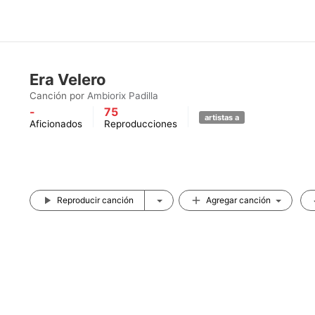
Era Velero
Canción por
Ambiorix Padilla
-
75
artistas a
Aficionados
Reproducciones
Reproducir canción
Agregar canción