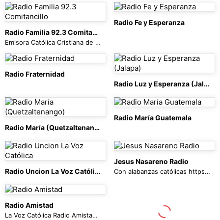
Radio Fe y Esperanza
Radio Familia 92.3 Comitancillo
Emisora Católica Cristiana de Comitancillo San Marcos que transmite en la frecuencia 92.3 de su FM, una radio evangelizadora, para divulgar y vivir los VALORES DEL EVANGELIO. Como Jesús, anunciamos la Palabra de Dios y promovemos la dimensión misionera de la Iglesia; tomando en cuenta también, el idioma y los valores culturales del pueblo mam.
Radio Fraternidad
Radio Luz y Esperanza (Jalapa)
Radio María Guatemala
Radio María (Quetzaltenango)
Jesus Nasareno Radio
Radio Uncion La Voz Católica
Con alabanzas católicas https://radiojesusnasareno.bookmark.com/
Radio Amistad
La Voz Católica Radio Amistad Genera su señal desde Totonicapan para todo el mundo anunciando la buena nueva de salvacion