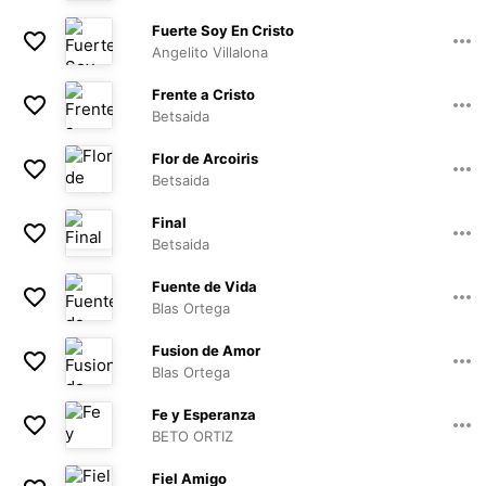
05:05
Fuerte Soy En Cristo
Angelito Villalona
03:39
Frente a Cristo
Betsaida
03:59
Flor de Arcoiris
Betsaida
03:12
Final
Betsaida
06:12
Fuente de Vida
Blas Ortega
04:51
Fusion de Amor
Blas Ortega
06:13
Fe y Esperanza
BETO ORTIZ
04:12
Fiel Amigo