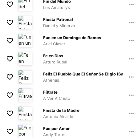
04:04
Fin del Mundo
Los Amatully’s
03:58
Fiesta Patronal
Daniel y Minerva
03:53
Fue en un Domingo de Ramos
Ariel Glaser
03:23
Fe en Dios
Arturo Rubal
03:08
Feliz El Pueblo Que El Señor Se Eligio (Salmo 32
Athenas
02:47
Fíltrate
A Ver A Cristo
02:04
Fiesta de la Madre
Antonio Alcalde
04:09
Fue por Amor
Andy Torres